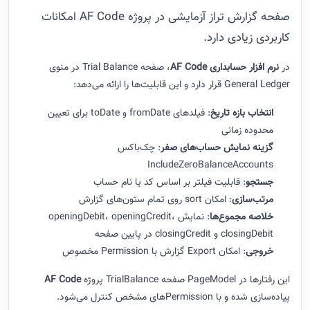
صفحه گزارش تراز آزمایشی در پروژه AF Code امکانات
کاربردی زیادی دارد.
در
نرم‌ افزار حسابداری AF Code
، صفحه Trial Balance در منوی
General Ledger قرار دارد و این قابلیت‌ها را ارائه می‌دهد:
انتخاب بازه تاریخ
: فیلدهای fromDate و toDate برای تعیین
محدوده زمانی
گزینه نمایش حساب‌های صفر
: چک‌باکس
IncludeZeroBalanceAccounts
جستجو
: قابلیت فیلتر بر اساس کد یا نام حساب
مرتب‌سازی
: امکان sort روی تمام ستون‌های گزارش
خلاصه مجموع‌ها
: نمایش openingDebit، openingCredit،
closingDebit و closingCredit در پایین صفحه
خروجی
: امکان Export گزارش با Permission مخصوص
این رفتارها در PageModel صفحه TrialBalance پروژه
AF Code
پیاده‌سازی شده و با Permissionهای مشخص کنترل می‌شود.