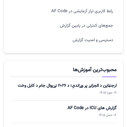
رابط کاربری تراز آزمایشی در AF Code
جمع‌های کنترلی در پایین گزارش
دسترسی و امنیت گزارش
چرا تراز آزمایشی مهم است؟ (کاربرد عملی)
نکته مهم آموزشی
محبوب‌ترین آموزش‌ها
مطالب مرتبط
ارجنټاین د الجزایر پر وړاندې؛ د ۲۰۲۶ نړیوال جام د کابل وخت
09 جوزا 1405
جمع‌بندی و نتیجه‌گیری
گزارش های ICU در AF Code
واژه‌نامه تخصصی
06 حمل 1405