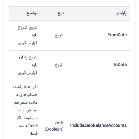
پارامتر
نوع
توضیح
تاریخ شروع
FromDate
تاریخ
بازه
گزارش‌گیری
تاریخ پایان
ToDate
تاریخ
بازه
گزارش‌گیری
اگر true باشد،
حساب‌های با
مانده صفر هم
نمایش داده
می‌شوند. اگر
بولین
IncludeZeroBalanceAccounts
false باشد،
(Boolean)
فقط