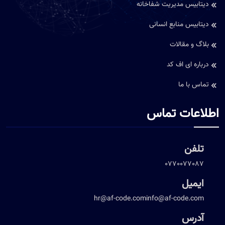
دیتابیس مدیریت شفاخانه
دیتابیس منابع انسانی
بلاگ و مقالات
درباره ای اف کد
تماس با ما
لاعات تماس
تلفن
0770077087
ایمیل
hr@af-code.com
info@af-code.com
آدرس