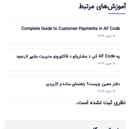
وزش‌های مرتبط
Complete Guide to Customer Payments in AF Code
16 حوت 1404
په AF Code کې د مشتريانو د فاکتورونو مديريت بشپړ لارښود
16 حوت 1404
دفتر معین چیست؟ راهنمای ساده و کاربردی
16 حوت 1404
ری ثبت نشده است.