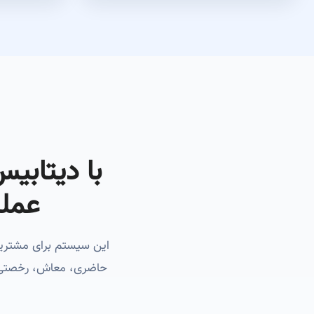
عملی
حاضری، معاش، رخصتی و 