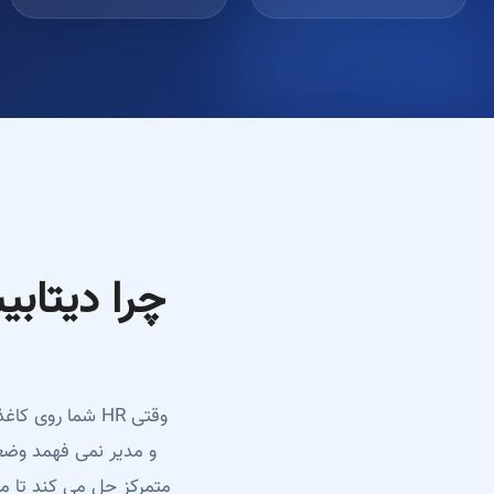
وقتی HR شما ر
متمرکز حل می کند تا م