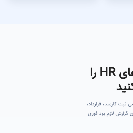
با دیتابیس منابع انسانی Af Code کارهای HR را
نید
 HR را عملیاتی پیش ببرد. یعنی ثبت کارمند، قرارداد،
 گزارش لازم بود فوری