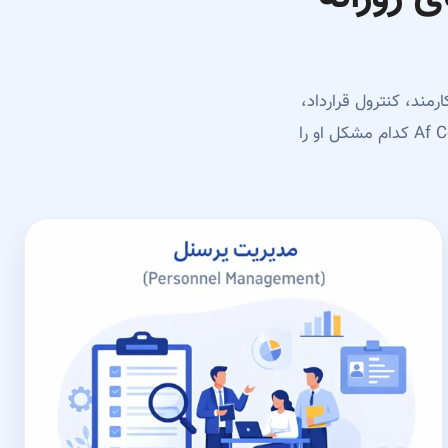
مند، کنترول قرارداد،
حاضری، معاش و گزارش گیری تمرکز دارد تا مشتری قبل از درخواست دمو دقیق بفهمد Af Code کدام مشکل او را