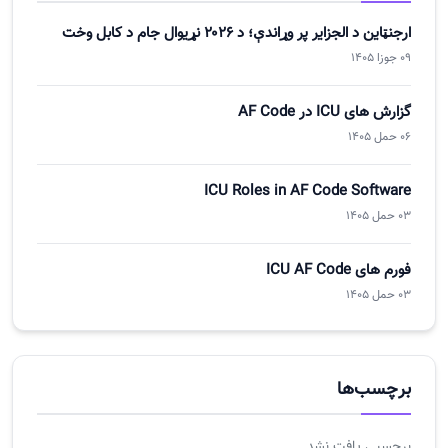
ارجنټاین د الجزایر پر وړاندې؛ د ۲۰۲۶ نړیوال جام د کابل وخت
09 جوزا 1405
گزارش های ICU در AF Code
06 حمل 1405
ICU Roles in AF Code Software
03 حمل 1405
فورم های ICU AF Code
03 حمل 1405
برچسب‌ها
برچسبی یافت نشد.