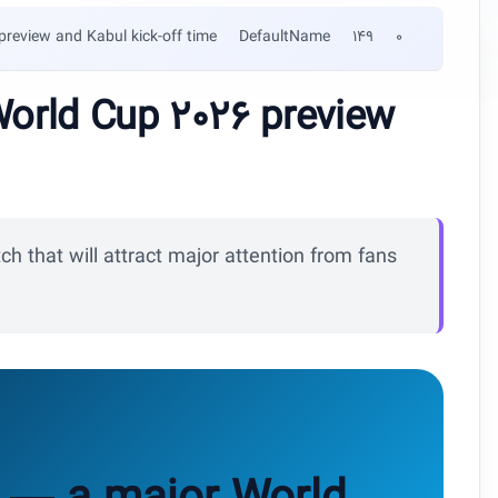
preview and Kabul kick-off time
DefaultName
149
0
World Cup 2026 preview
h that will attract major attention from fans