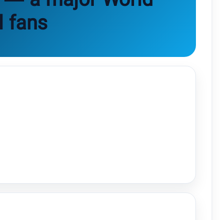
a — a major World
l fans